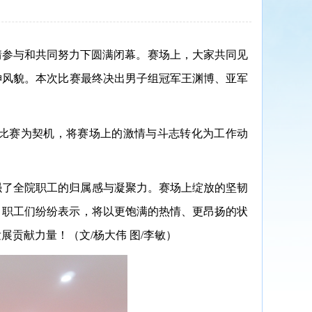
情参与和共同努力下
圆满闭幕
。赛场上，
大家共同
见
神风貌
。
本次比赛最终决出男子组
冠军
王渊博、
亚军
比赛为契机，将赛场上的激情与斗志转化为工作动
强了全院职工的归属感与凝聚力。赛场上绽放的坚韧
。职工们纷纷表示，将以更饱满的热情、更昂扬的状
发展贡献力量！（文
/杨大伟 图/李敏）