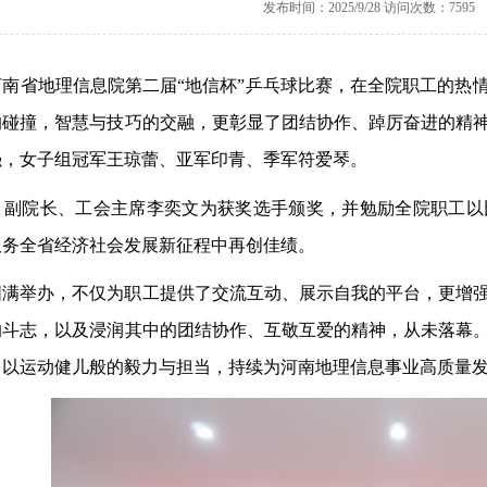
发布时间：2025/9/28 访问次数：7595
河南省地理信息院第二届
“地信杯”
乒乓球比赛，在
全院职工
的热
的碰撞，智慧与技巧的交融，更
彰显了团结协作、踔厉奋进的精
强，女子组
冠军
王琼蕾、
亚军
印青、
季军
符爱琴。
、副院长、工会主席李奕文为获奖选手颁奖，并勉励全院职工以
服务全省经济社会发展新征程中再创佳绩。
圆满举办，不仅为职工提供了交流互动、展示自我的平台，更增
的斗志，以及浸润其中的团结协作、互敬互爱的精神，从未落幕
，以运动健儿般的毅力与担当，持续为河南地理信息事业高质量