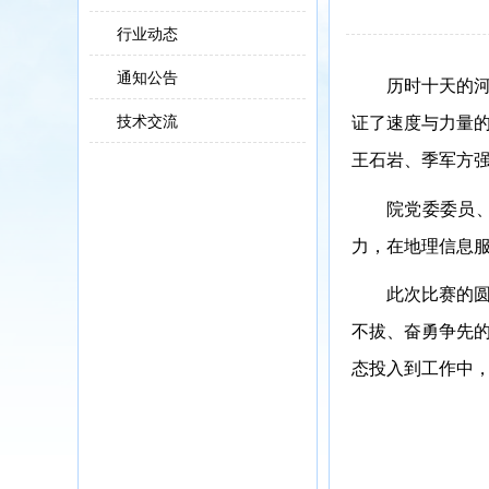
行业动态
通知公告
历时
十天
的
技术交流
证了速度与力量
王石岩、
季军
方
院党委委员
力，在地理信息
此次比赛的
不拔、奋勇争先
态投入到工作中