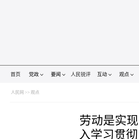
首页
党政
要闻
人民锐评
互动
观点
人民网
>>
观点
劳动是实现
入学习贯彻