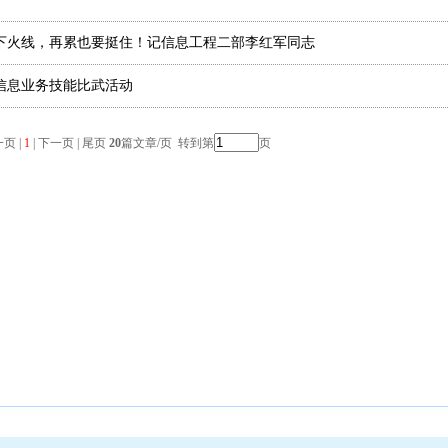
下火线，再累也要挺住！记信息工程二部李红军同志
信息业务技能比武活动
页 |
1
| 下一页 | 尾页
20
篇文章/页 转到第
页